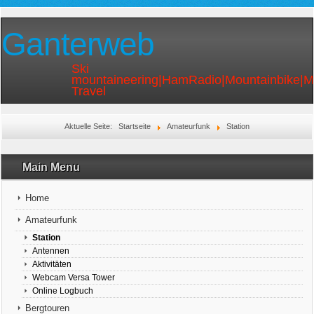
Ganterweb
Ski
mountaineering|HamRadio|Mountainbike|
Travel
Aktuelle Seite:
Startseite
Amateurfunk
Station
Main Menu
Home
Amateurfunk
Station
Antennen
Aktivitäten
Webcam Versa Tower
Online Logbuch
Bergtouren