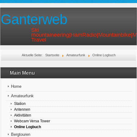
Ganterweb
Ski
mountaineering|HamRadio|Mountainbike|
Travel
Aktuelle Seite:
Startseite
Amateurfunk
Online Logbuch
Main Menu
Home
Amateurfunk
Station
Antennen
Aktivitäten
Webcam Versa Tower
Online Logbuch
Bergtouren