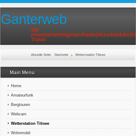
Ganterweb
Ski
mountaineering|HamRadio|Mountainbike|
Travel
Aktuelle Seite:
Startseite
Wetterstation Titisee
Main Menu
Home
Amateurfunk
Bergtouren
Webcam
Wetterstation Titisee
Wohnmobil